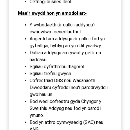
Cefnogi busnes lleol
Mae’r swydd hon yn amodol ar:-
Y wybodaeth a'r gallu i addysgu'r
cwricwlwm cenedlaethol.
Angerdd am addysgu a'r gallu i fod yn
gyfeillgar, hyblyg ac yn ddibynadwy
Dulliau addysgu amrywiol y gellir eu
haddasu
Sgiliau cyfathrebu rhagorol
Sgiliau trefnu gwych
Cofrestriad DBS neu Wasanaeth
Diweddaru cyfredol neu'r parodrwydd i
gwblhau un.
Bod wedi cofrestru gyda Chyngor y
Gweithlu Addysg neu fod yn barod i
ymuno.
Bod yn athro cymwysedig (SAC) neu
ANG.