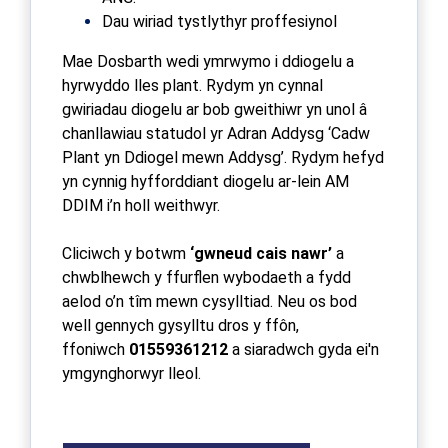
Dau wiriad tystlythyr proffesiynol
Mae Dosbarth wedi ymrwymo i ddiogelu a
hyrwyddo lles plant. Rydym yn cynnal
gwiriadau diogelu ar bob gweithiwr yn unol â
chanllawiau statudol yr Adran Addysg ‘Cadw
Plant yn Ddiogel mewn Addysg’. Rydym hefyd
yn cynnig hyfforddiant diogelu ar-lein AM
DDIM i’n holl weithwyr.
Cliciwch y botwm
‘gwneud cais nawr’
a
chwblhewch y ffurflen wybodaeth a fydd
aelod o’n tîm mewn cysylltiad. Neu os bod
well gennych gysylltu dros y ff
ô
n,
ffoniwch
01559361212
a siaradwch gyda ei'n
ymgynghorwyr lleol.