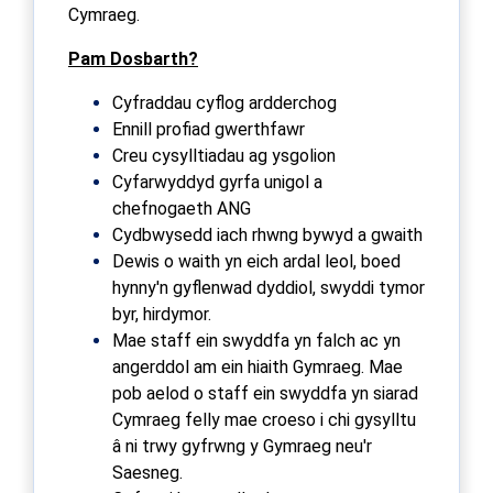
Cymraeg.
Pam Dosbarth?
Cyfraddau cyflog ardderchog
Ennill profiad gwerthfawr
Creu cysylltiadau ag ysgolion
Cyfarwyddyd gyrfa unigol a
chefnogaeth ANG
Cydbwysedd iach rhwng bywyd a gwaith
Dewis o waith yn eich ardal leol, boed
hynny'n gyflenwad dyddiol, swyddi tymor
byr, hirdymor.
Mae staff ein swyddfa yn falch ac yn
angerddol am ein hiaith Gymraeg. Mae
pob aelod o staff ein swyddfa yn siarad
Cymraeg felly mae croeso i chi gysylltu
â ni trwy gyfrwng y Gymraeg neu'r
Saesneg.