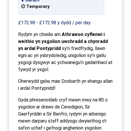
Temporary
£172.98 - £172.98 y dydd / per day
Rydym yn chwilio am
Athrawon cyflenwi i
weithio yn ysgolion uwchradd a chynradd
yn ardal Pontypridd
sy’n frwdfrydig, llawn
egni ac yn ysbrydoledig; unigolion sy’n gallu
ysgogi dysgwyr ac ychwanegu’n gadarnhaol at
fywyd yr ysgol.
Oherwydd galw, mae Dosbarth yn ehangu allan
i ardal Pontypridd!
Gyda phresenoldeb cryf mewn mwy na 80 o
ysgolion ar draws de Ceredigion, Sir
Gaerfyrddin a Sir Benfro, rydym yn arbenigo
mewn darparu staff addysgu dwyieithog o’r
safon uchaf i gefnogi anghenion ysgolion