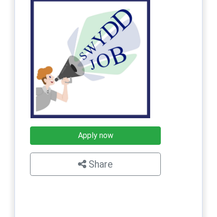
Apply now
Share
×