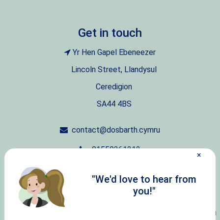
Get in touch
Yr Hen Gapel Ebeneezer
Lincoln Street, Llandysul
Ceredigion
SA44 4BS
contact@dosbarth.cymru
01559361212
×
07411751875
"We'd love to hear from
you!"
Data
Privacy
Modern
Carbon
Protection
Policy
Slavery Policy
Reduction Plan