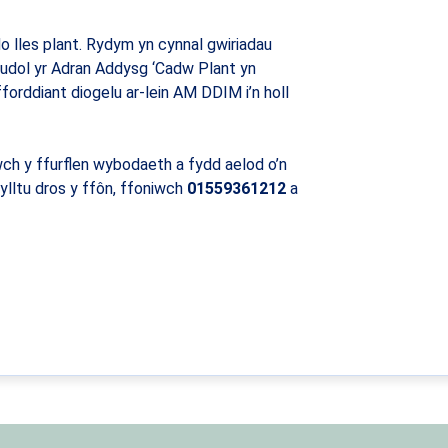
lles plant. Rydym yn cynnal gwiriadau
atudol yr Adran Addysg ‘Cadw Plant yn
orddiant diogelu ar-lein AM DDIM i’n holl
h y ffurflen wybodaeth a fydd aelod o’n
lltu dros y ffôn, ffoniwch
01559361212
a