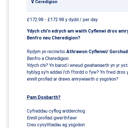
Ceredigion
£172.98 - £172.98 y dydd / per day
Ydych chi'n edrych am waith Cyflenwi dros amry
Benfro neu Cheredigion?
Rydym yn recriwtio
Athrawon Cyflenwi/ Gorchud
Benfro a Cheredigion.
Ydych chi? Yn barod i wneud gwahaniaeth yn yr yst
hyblyg sy'n addas i'ch ffordd o fyw? Yn frwd dros 
ennill profiad ar draws amrywiaeth o ysgolion?
Pam Dosbarth?
Cyfraddau cyflog ardderchog
Ennill profiad gwerthfawr
Creu cysylltiadau ag ysgolion