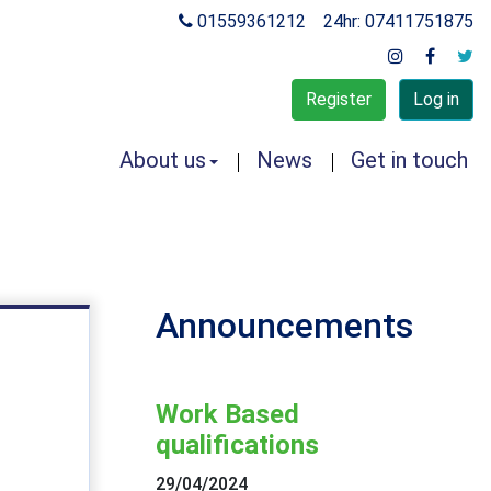
01559361212
24hr: 07411751875
Register
Log in
About us
News
Get in touch
Announcements
Work Based
qualifications
29/04/2024