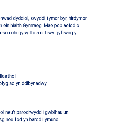
enwad dyddiol, swyddi tymor byr, hirdymor.
m ein hiaith Gymraeg. Mae pob aelod o
so i chi gysylltu â ni trwy gyfrwng y
laethol.
hyblyg ac yn ddibynadwy
l neu'r parodrwydd i gwblhau un.
g neu fod yn barod i ymuno.