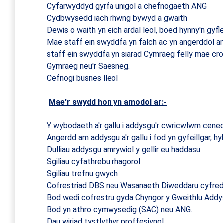
Cyfarwyddyd gyrfa unigol a chefnogaeth ANG
Cydbwysedd iach rhwng bywyd a gwaith
Dewis o waith yn eich ardal leol, boed hynny'n gyfl
Mae staff ein swyddfa yn falch ac yn angerddol a
staff ein swyddfa yn siarad Cymraeg felly mae croe
Gymraeg neu'r Saesneg.
Cefnogi busnes lleol
Mae’r swydd hon yn amodol ar:-
Y wybodaeth a'r gallu i addysgu'r cwricwlwm cened
Angerdd am addysgu a'r gallu i fod yn gyfeillgar, 
Dulliau addysgu amrywiol y gellir eu haddasu
Sgiliau cyfathrebu rhagorol
Sgiliau trefnu gwych
Cofrestriad DBS neu Wasanaeth Diweddaru cyfredo
Bod wedi cofrestru gyda Chyngor y Gweithlu Addys
Bod yn athro cymwysedig (SAC) neu ANG.
Dau wiriad tystlythyr proffesiynol