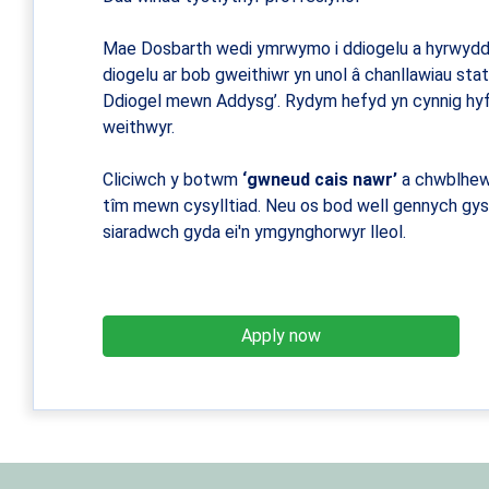
Mae Dosbarth wedi ymrwymo i ddiogelu a hyrwyddo 
diogelu ar bob gweithiwr yn unol â chanllawiau st
Ddiogel mewn Addysg’. Rydym hefyd yn cynnig hyff
weithwyr.
Cliciwch y botwm
‘gwneud cais nawr’
a chwblhewc
tîm mewn cysylltiad. Neu os bod well gennych gysy
siaradwch gyda ei'n ymgynghorwyr lleol.
Apply now