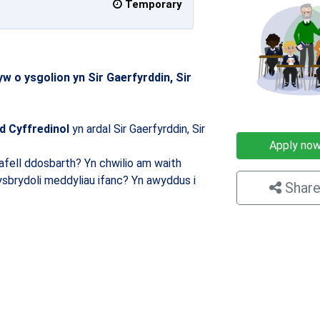
Temporary
w o ysgolion yn Sir Gaerfyrddin, Sir
d Cyffredinol
yn ardal Sir Gaerfyrddin, Sir
Apply no
afell ddosbarth? Yn chwilio am waith
ysbrydoli meddyliau ifanc? Yn awyddus i
Shar
×