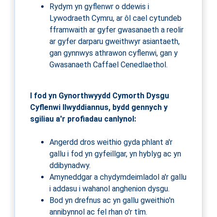
Rydym yn gyflenwr o ddewis i
Lywodraeth Cymru, ar ôl cael cytundeb
fframwaith ar gyfer gwasanaeth a reolir
ar gyfer darparu gweithwyr asiantaeth,
gan gynnwys athrawon cyflenwi, gan y
Gwasanaeth Caffael Cenedlaethol.
I fod yn Gynorthwyydd Cymorth Dysgu
Cyflenwi llwyddiannus, bydd gennych y
sgiliau a'r profiadau canlynol:
Angerdd dros weithio gyda phlant a'r
gallu i fod yn gyfeillgar, yn hyblyg ac yn
ddibynadwy.
Amyneddgar a chydymdeimladol a'r gallu
i addasu i wahanol anghenion dysgu.
Bod yn drefnus ac yn gallu gweithio'n
annibynnol ac fel rhan o'r tîm.