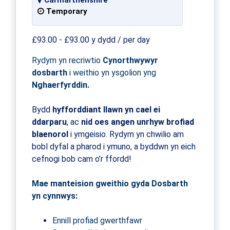
Temporary
£93.00 - £93.00 y dydd / per day
Rydym yn recriwtio
C
ynorthwywyr
dosbarth
i weithio yn ysgolion yng
Nghaerfyrddin.
Bydd
hyfforddiant llawn yn cael ei
ddarparu
, ac
nid oes angen unrhyw brofiad
blaenorol
i ymgeisio. Rydym yn chwilio am
bobl
dyfal a pharod
i ymuno, a byddwn yn eich
cefnogi bob cam o’r ffordd!
Mae manteision gweithio gyda Dosbarth
yn cynnwys:
Ennill profiad gwerthfawr