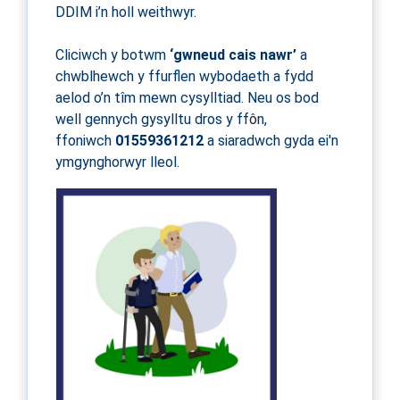
DDIM i’n holl weithwyr.
Cliciwch y botwm
‘gwneud cais nawr’
a
chwblhewch y ffurflen wybodaeth a fydd
aelod o’n tîm mewn cysylltiad. Neu os bod
well gennych gysylltu dros y ff
ô
n,
ffoniwch
01559361212
a siaradwch gyda ei'n
ymgynghorwyr lleol.