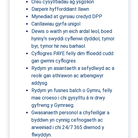
Creu cysylltiadau ag ysgolion
Darperir hyfforddiant llawn
Mynediad at gyrsiau credyd DPP
Canllawiau gyrfa unigol
Dewis o waith yn eich ardal leol, boed
hynny'n swyddi cyflenwi dyddiol, tymor
byr, tymor hir neu barhaol.
Cyflogres PAYE felly dim ffioedd cudd
gan gwmni cyflogres
Rydym yn asiantaeth a sefydlwyd ac a
reolir gan athrawon ac arbenigwyr
addysg.
Rydym yn fusnes balch o Gymru, felly
mae croeso i chi gysylltu â ni drwy
gyfrwng y Gymraeg.
Gwasanaeth personol a chyfeillgar a
byddwn yn cynnig cefnogaeth ac
arweiniad i chi 24/7 365 diwrnod y
flwyddyn.