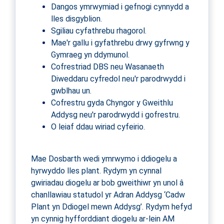
Dangos ymrwymiad i gefnogi cynnydd a
lles disgyblion.
Sgiliau cyfathrebu rhagorol.
Mae'r gallu i gyfathrebu drwy gyfrwng y
Gymraeg yn ddymunol.
Cofrestriad DBS neu Wasanaeth
Diweddaru cyfredol neu'r parodrwydd i
gwblhau un.
Cofrestru gyda Chyngor y Gweithlu
Addysg neu'r parodrwydd i gofrestru.
O leiaf ddau wiriad cyfeirio.
Mae Dosbarth wedi ymrwymo i ddiogelu a
hyrwyddo lles plant. Rydym yn cynnal
gwiriadau diogelu ar bob gweithiwr yn unol â
chanllawiau statudol yr Adran Addysg ‘Cadw
Plant yn Ddiogel mewn Addysg’. Rydym hefyd
yn cynnig hyfforddiant diogelu ar-lein AM